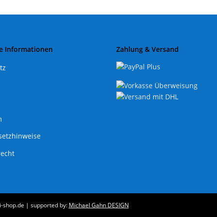
e Informationen
Zahlung & Versand
tz
m
setzhinweise
recht
i-shop.de | supported by:
Michael Gahn DESIGN