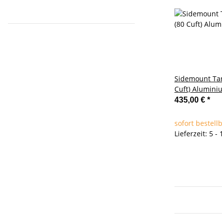
Sidemount Tan
Cuft) Alumini
erweiterbaren 
435,00 €
*
sofort bestell
Lieferzeit: 5 