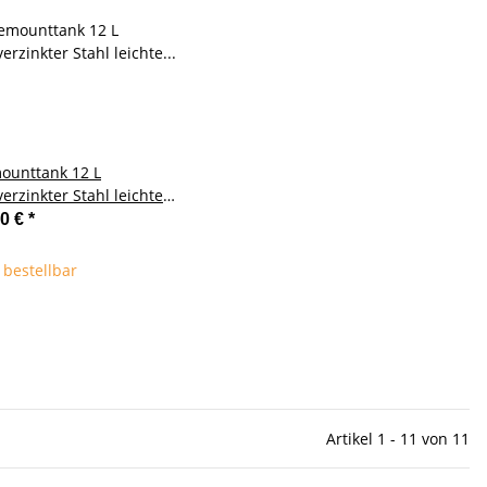
ounttank 12 L
erzinkter Stahl leichte
hrung (rechts)
00 €
*
 bestellbar
Artikel 1 - 11 von 11