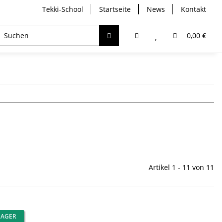
Tekki-School
Startseite
News
Kontakt
breather
Trockentauchen
Analyser / Computer
0,00 €
Artikel 1 - 11 von 11
LAGER