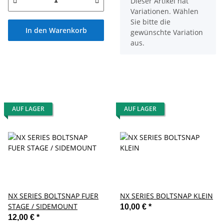
x
Dieser Artikel hat
Variationen. Wählen
Sie bitte die
In den Warenkorb
gewünschte Variation
aus.
AUF LAGER
AUF LAGER
NX SERIES BOLTSNAP FUER
NX SERIES BOLTSNAP KLEIN
STAGE / SIDEMOUNT
10,00 €
*
12,00 €
*