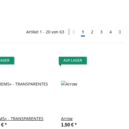
Artikel 1 - 20 von 63
1
2
3
4
LAGER
AUF LAGER
MS» - TRANSPARENTES
Arrow
0 €
*
1,50 €
*