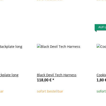
AUF 
ckplate long
Black Devil Tech Harness
Cooki
118,00 €
*
1,80 
bar
sofort bestellbar
sofort