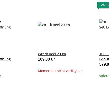
AUF 
Wreck Reel 200m
XDEEP
ffnung
Edels
189,00 €
*
579,
Momentan nicht verfügbar
r
sofort