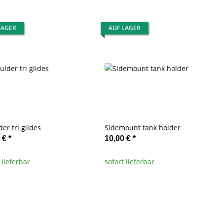
LAGER
AUF LAGER
er tri glides
Sidemount tank holder
0 €
*
10,00 €
*
 lieferbar
sofort lieferbar