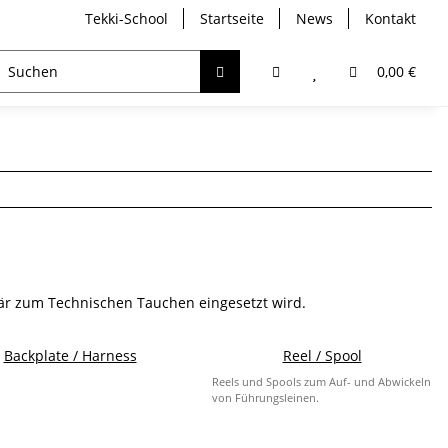
Tekki-School
Startseite
News
Kontakt
breather
Trockentauchen
Analyser / Computer
0,00 €
är zum Technischen Tauchen eingesetzt wird.
Backplate / Harness
Reel / Spool
Reels und Spools zum Auf- und Abwickeln
von Führungsleinen.