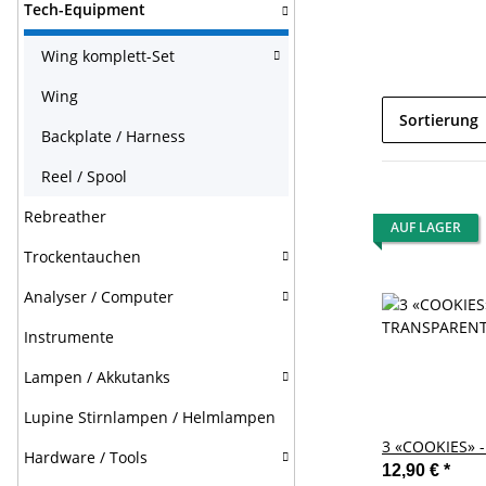
Tech-Equipment
Wing komplett-Set
Wing
Sortierung
Backplate / Harness
Reel / Spool
Rebreather
AUF LAGER
Trockentauchen
Analyser / Computer
Instrumente
Lampen / Akkutanks
Lupine Stirnlampen / Helmlampen
3 «COOKIES» 
Hardware / Tools
12,90 €
*