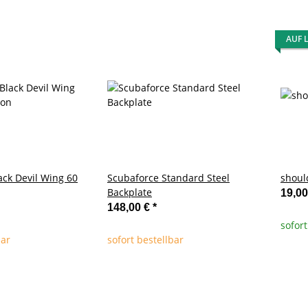
AUF 
ack Devil Wing 60
Scubaforce Standard Steel
should
Backplate
19,0
148,00 €
*
sofort
bar
sofort bestellbar