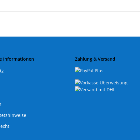
e Informationen
Zahlung & Versand
tz
m
setzhinweise
recht