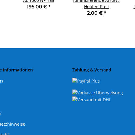
AL 1300 NP Tail
luminizierende Arrow /
Höhlen-Pfeil
195,00 €
*
2,00 €
*
e Informationen
Zahlung & Versand
tz
m
setzhinweise
recht