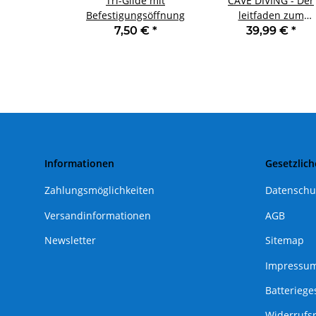
Tri-Glide mit
CAVE DIVING - Der
Befestigungsöffnung
leitfaden zum
Höhlentauchen
7,50 €
*
39,99 €
*
Informationen
Gesetzlich
Zahlungsmöglichkeiten
Datenschu
Versandinformationen
AGB
Newsletter
Sitemap
Impressu
Batteriege
Widerrufs