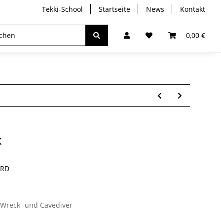
Tekki-School
Startseite
News
Kontakt
ebreather
Trockentauchen
Analyser / Computer
0,00 €
k
-RD
n Wreck- und Cavediver