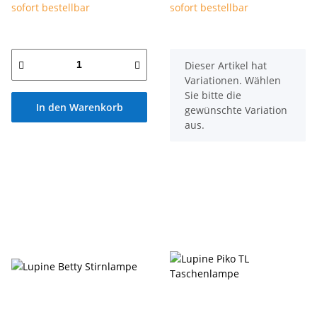
sofort bestellbar
sofort bestellbar
x
Dieser Artikel hat
Variationen. Wählen
Sie bitte die
In den Warenkorb
gewünschte Variation
aus.