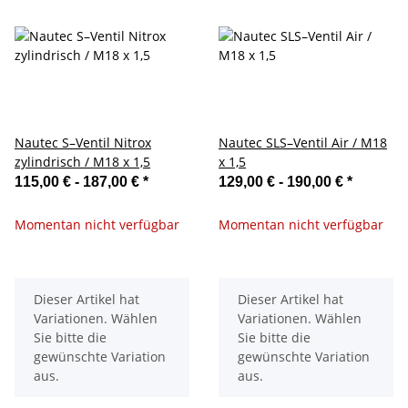
Nautec S–Ventil Nitrox
Nautec SLS–Ventil Air / M18
zylindrisch / M18 x 1,5
x 1,5
115,00 € -
187,00 €
*
129,00 € -
190,00 €
*
Momentan nicht verfügbar
Momentan nicht verfügbar
x
x
Dieser Artikel hat
Dieser Artikel hat
Variationen. Wählen
Variationen. Wählen
Sie bitte die
Sie bitte die
gewünschte Variation
gewünschte Variation
aus.
aus.