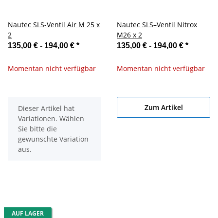
Nautec SLS-Ventil Air M 25 x
Nautec SLS–Ventil Nitrox
2
M26 x 2
135,00 € -
194,00 €
*
135,00 € -
194,00 €
*
Momentan nicht verfügbar
Momentan nicht verfügbar
Zum Artikel
x
Dieser Artikel hat
Variationen. Wählen
Sie bitte die
gewünschte Variation
aus.
AUF LAGER