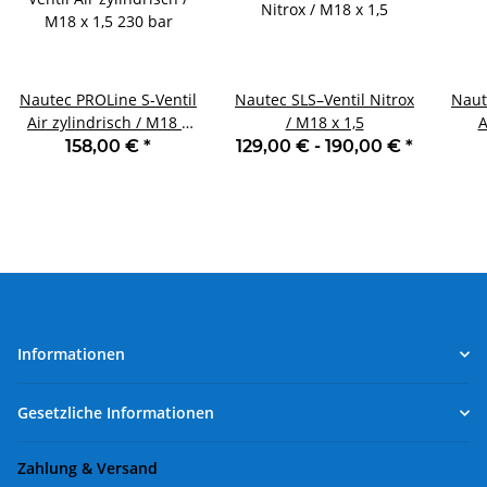
Nautec PROLine S-Ventil
Nautec SLS–Ventil Nitrox
Naut
Air zylindrisch / M18 x
/ M18 x 1,5
A
1,5 230 bar
158,00 €
*
129,00 € -
190,00 €
*
Informationen
Gesetzliche Informationen
Zahlung & Versand