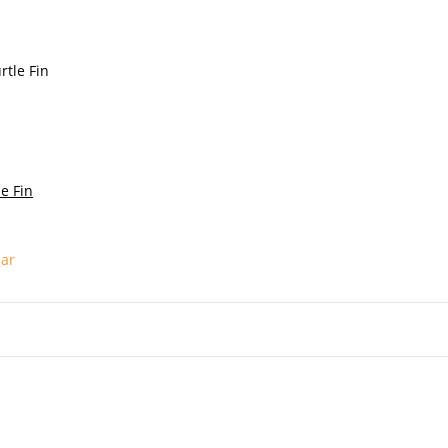
e Fin
bar