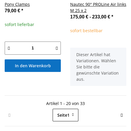
Pony Clamps
Nautec 90° PROLine Air links
M 25 x 2
79,00 €
*
175,00 € -
233,00 €
*
sofort lieferbar
sofort bestellbar
x
Dieser Artikel hat
Variationen. Wählen
In den Warenkorb
Sie bitte die
gewünschte Variation
aus.
Artikel 1 - 20 von 33
Seite
1