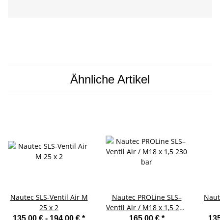
Ähnliche Artikel
Nautec SLS-Ventil Air M
Nautec PROLine SLS–
Naut
25 x 2
Ventil Air / M18 x 1,5 230
bar
135,00 € -
194,00 €
*
165,00 €
*
135