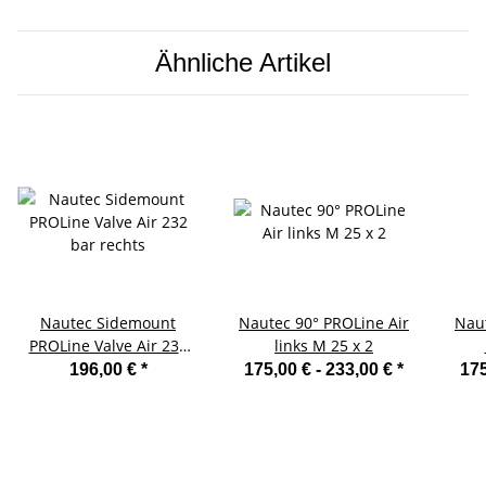
Ähnliche Artikel
Nautec Sidemount
Nautec 90° PROLine Air
Naut
PROLine Valve Air 232
links M 25 x 2
bar rechts
196,00 €
*
175,00 € -
233,00 €
*
175