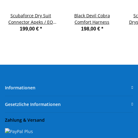
Scubaforce Dry Suit
Black Devil Cobra
S
Connector Apeks / EO
Comfort Harness
Drys
Cord
199,00 €
*
198,00 €
*
Informationen
Gesetzliche Informationen
Zahlung & Versand