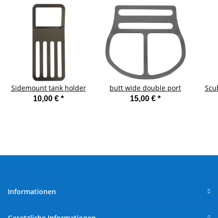
Sidemount tank holder
butt wide double port
Scu
10,00 €
*
15,00 €
*
Informationen
Gesetzliche Informationen