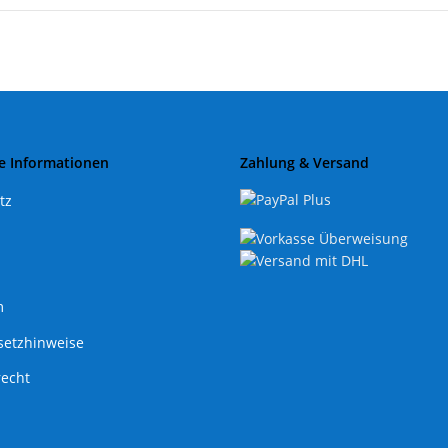
e Informationen
Zahlung & Versand
tz
m
setzhinweise
recht