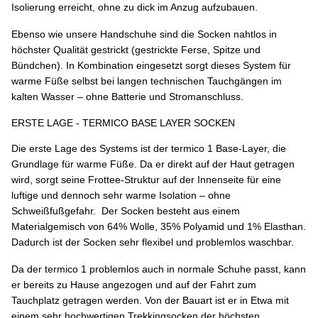
Isolierung erreicht, ohne zu dick im Anzug aufzubauen.
Ebenso wie unsere Handschuhe sind die Socken nahtlos in
höchster Qualität gestrickt (gestrickte Ferse, Spitze und
Bündchen). In Kombination eingesetzt sorgt dieses System für
warme Füße selbst bei langen technischen Tauchgängen im
kalten Wasser – ohne Batterie und Stromanschluss.
ERSTE LAGE - TERMICO BASE LAYER SOCKEN
Die erste Lage des Systems ist der termico 1 Base-Layer, die
Grundlage für warme Füße. Da er direkt auf der Haut getragen
wird, sorgt seine Frottee-Struktur auf der Innenseite für eine
luftige und dennoch sehr warme Isolation – ohne
Schweißfußgefahr. Der Socken besteht aus einem
Materialgemisch von 64% Wolle, 35% Polyamid und 1% Elasthan.
Dadurch ist der Socken sehr flexibel und problemlos waschbar.
Da der termico 1 problemlos auch in normale Schuhe passt, kann
er bereits zu Hause angezogen und auf der Fahrt zum
Tauchplatz getragen werden. Von der Bauart ist er in Etwa mit
einem sehr hochwertigen Trekkingsocken der höchsten