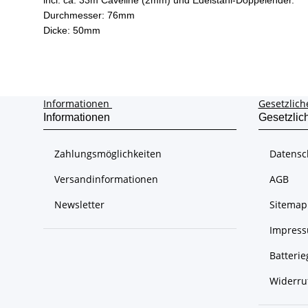
incl. ca. 33m Caveline (2mm) und Edelstahl-Doppelender.
Durchmesser: 76mm
Dicke: 50mm
Informationen
Gesetzlich
Informationen
Gesetzlic
Zahlungsmöglichkeiten
Datensc
Versandinformationen
AGB
Newsletter
Sitemap
Impres
Batteri
Widerru