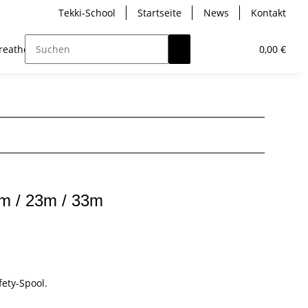
Tekki-School
Startseite
News
Kontakt
reather
Trockentauchen
Analyser / Computer
0,00 €
m / 23m / 33m
fety-Spool.