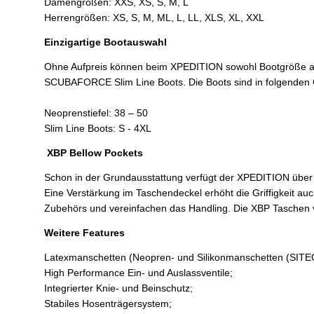
Damengrößen: XXS, XS, S, M, L
Herrengrößen: XS, S, M, ML, L, LL, XLS, XL, XXL
Einzigartige Bootauswahl
Ohne Aufpreis können beim XPEDITION sowohl Bootgröße als 
SCUBAFORCE Slim Line Boots. Die Boots sind in folgenden G
Neoprenstiefel: 38 – 50
Slim Line Boots: S - 4XL
XBP Bellow Pockets
Schon in der Grundausstattung verfügt der XPEDITION über
Eine Verstärkung im Taschendeckel erhöht die Griffigkeit au
Zubehörs und vereinfachen das Handling. Die XBP Taschen v
Weitere Features
Latexmanschetten (Neopren- und Silikonmanschetten (SITEC
High Performance Ein- und Auslassventile;
Integrierter Knie- und Beinschutz;
Stabiles Hosenträgersystem;