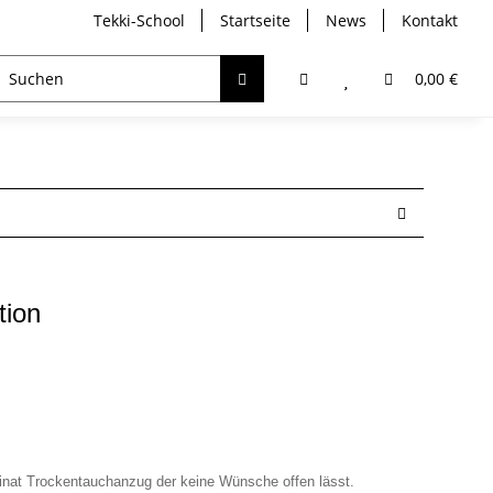
Tekki-School
Startseite
News
Kontakt
breather
Trockentauchen
Analyser / Computer
0,00 €
tion
minat Trockentauchanzug der keine Wünsche offen lässt.