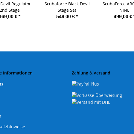
 Devil Regulator
Scubaforce Black Devil
ScubaForce ARC
2nd Stage
Stage Set
NINE
169,00 €
*
549,00 €
*
499,00 €
e Informationen
Zahlung & Versand
tz
m
setzhinweise