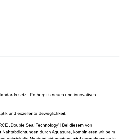
andards setzt. Fothergills neues und innovatives
tik und exzellente Beweglichkeit.
ORCE „Double Seal Technology“! Bei diesem von
t Nahtabdichtungen durch Aquasure, kombinieren wir beim
ma entwickelte Nahtabdichtungstape wird normalerweise in