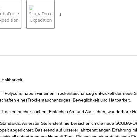
Haltbarkeit!
ill Polycom, haben wir einen Trockentauchanzug entwickelt der neue St
schaften einesTrockentauchanzuges: Beweglichkeit und Haltbarkeit.
as Trockentaucher suchen: Einfaches An- und Ausziehen, wunderbare Hap
tandards. An erster Stelle steht hierbei sicherlich die neue SCUBAF
elt abgedichtet. Basierend auf unserer jahrzehntlangen Erfahrung mi
chinell aufgetragenem Hotmelt Tape. Dieses von einer deutschen Fir