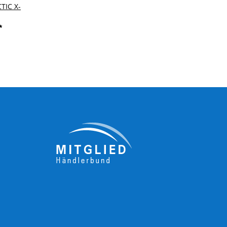
TIC X-
*