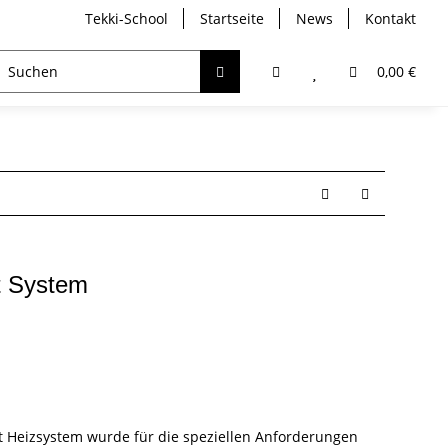
Tekki-School
Startseite
News
Kontakt
breather
Trockentauchen
Analyser / Computer
0,00 €
t System
 Heizsystem wurde für die speziellen Anforderungen