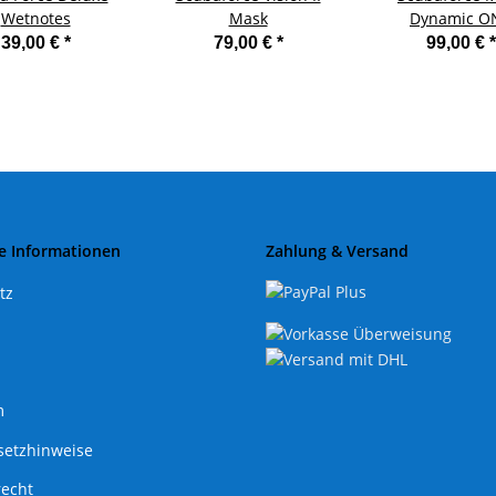
Wetnotes
Mask
Dynamic O
39,00 €
*
79,00 €
*
99,00 €
*
e Informationen
Zahlung & Versand
tz
m
setzhinweise
recht