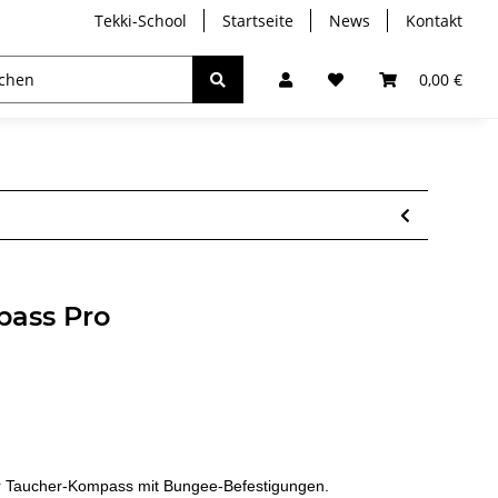
Tekki-School
Startseite
News
Kontakt
ebreather
Trockentauchen
Analyser / Computer
0,00 €
pass Pro
lter Taucher-Kompass mit Bungee-Befestigungen.