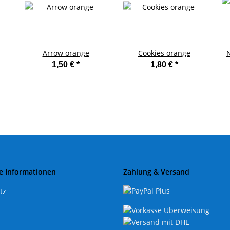
Arrow orange
Cookies orange
1,50 €
*
1,80 €
*
e Informationen
Zahlung & Versand
tz