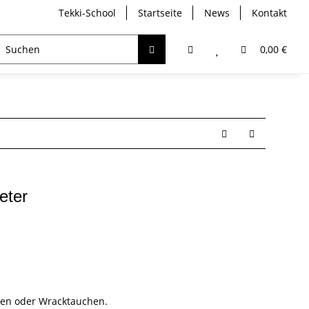
Tekki-School
Startseite
News
Kontakt
breather
Trockentauchen
Analyser / Computer
0,00 €
eter
len oder Wracktauchen.